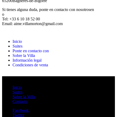
65200
Bagnères-de-Bigorre
Si tienes alguna duda, ponte en contacto con nosotros
en
o
Tel: +33 6 10 18 52 00
Email: aime.villamorton@gmail.com
Inicio
Suites
Ponte en contacto con
Sobre la Villa
Información legal
Condiciones de venta
Cerrar
Inicio
Suites
Sobre la Villa
Contacto
Facebook
Twitter